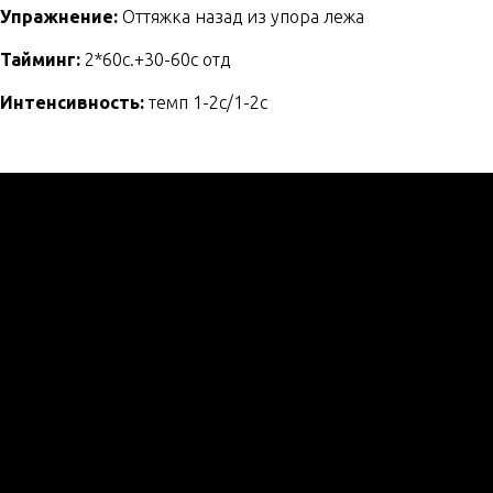
Упражнение:
Оттяжка назад из упора лежа
Тайминг:
2*60с.+30-60с отд
Интенсивность:
темп 1-2с/1-2с