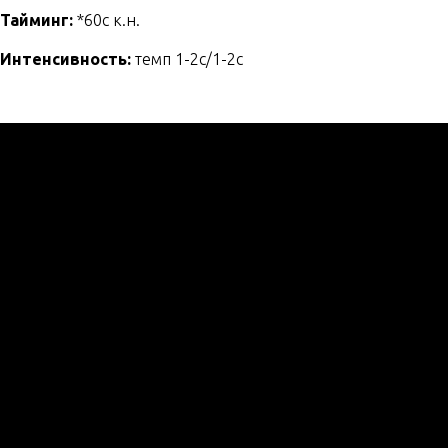
Тайминг:
*60с к.н.
Интенсивность:
темп 1-2с/1-2с