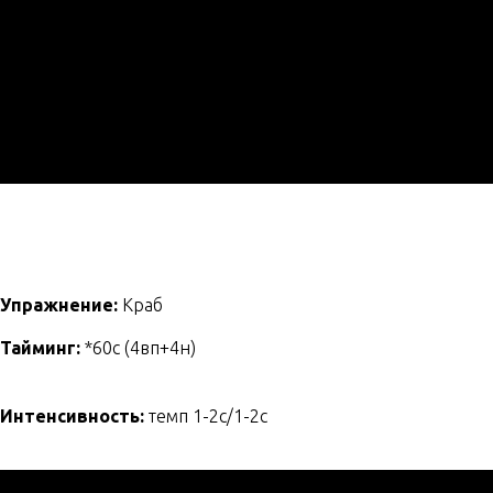
Упражнение:
Краб
Тайминг:
*60с (4вп+4н)
Интенсивность:
темп 1-2с/1-2с