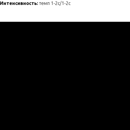
Интенсивность:
темп 1-2с/1-2с