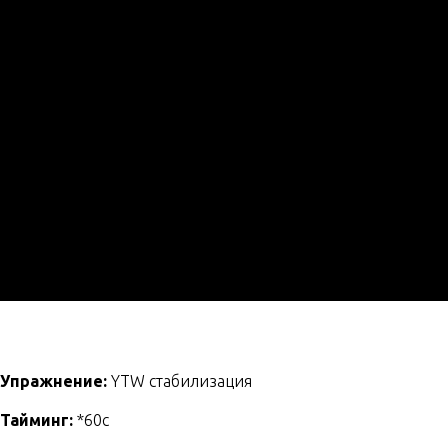
Упражнение:
YTW стабилизация
Тайминг:
*60с