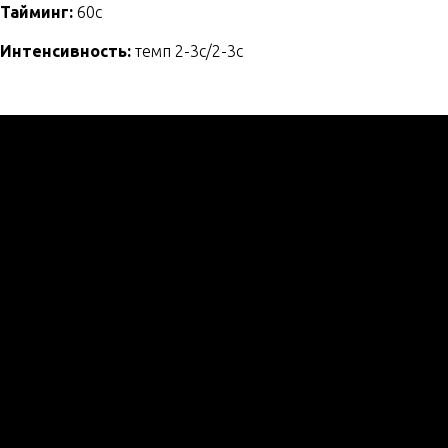
Тайминг:
60с
Интенсивность:
темп 2-3с/2-3с