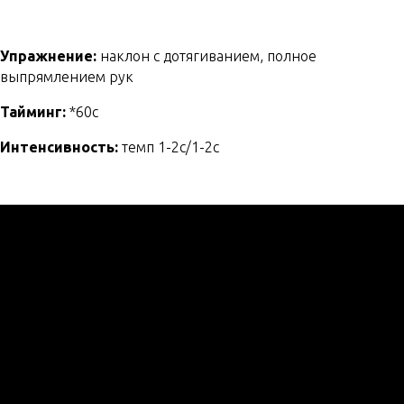
Упражнение:
наклон с дотягиванием, полное
выпрямлением рук
Тайминг:
*60с
Интенсивность:
темп 1-2с/1-2с