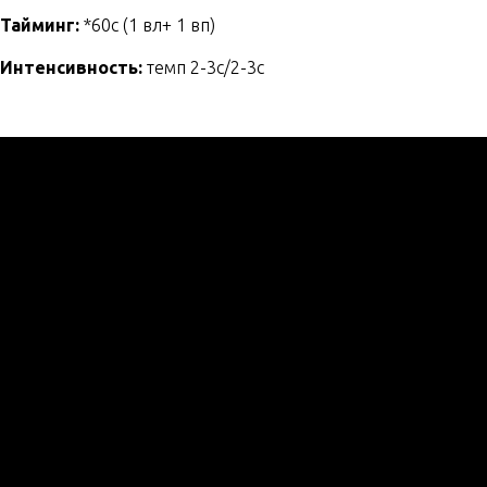
Тайминг:
*60с (1 вл+ 1 вп)
Интенсивность:
темп 2-3с/2-3с