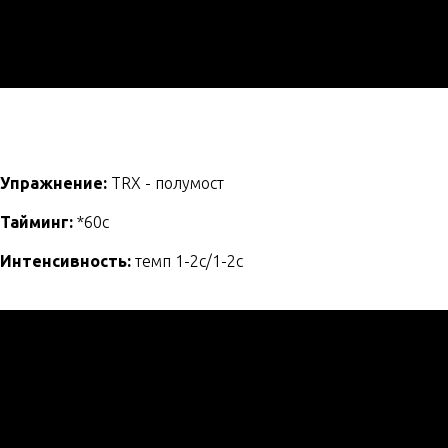
Упражнение:
TRX - полумост
Тайминг:
*60с
Интенсивность:
темп 1-2с/1-2с