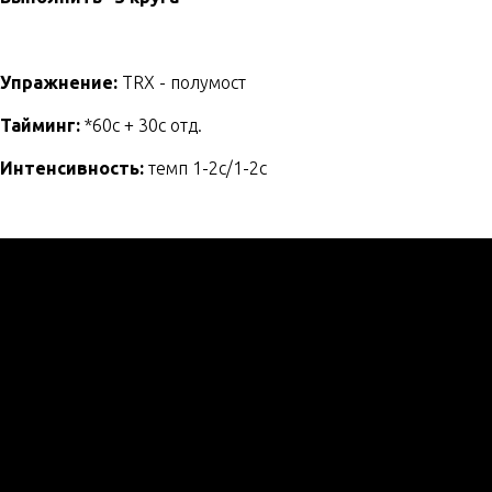
Упражнение:
TRX - полумост
Тайминг:
*60с + 30с отд.
Интенсивность:
темп 1-2с/1-2c