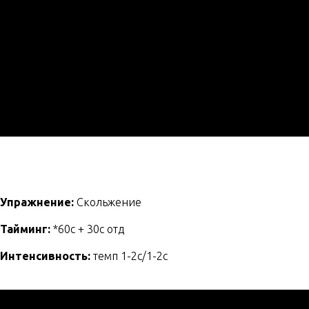
Упражнение:
Cкольжение
Тайминг:
*60c + 30с отд
Интенсивность:
темп 1-2с/1-2с