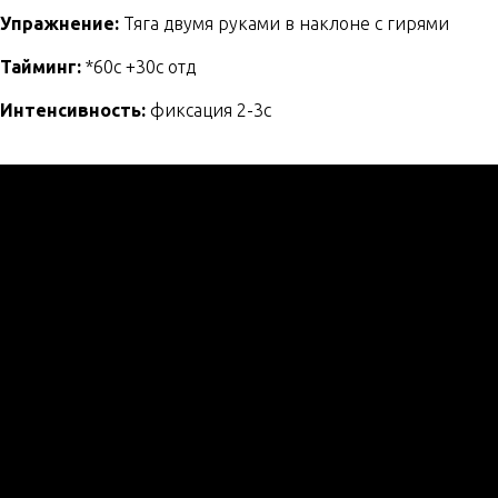
Упражнение:
Тяга двумя руками в наклоне с гирями
Тайминг:
*60с +30с отд
Интенсивность:
фиксация 2-3с