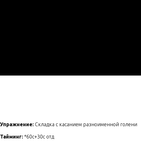
Упражнение:
Складка с касанием разноименной голени
Тайминг:
*60с+30с отд