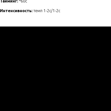
Тайминг:
*60с
Интенсивность:
темп 1-2с/1-2с