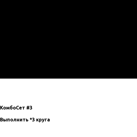
КомбоСет #3
Выполнить *3 круга