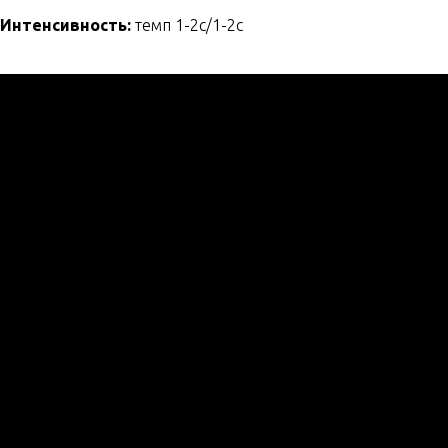
Интенсивность:
темп 1-2с/1-2с