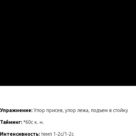
Упражнение:
Упор присев, упор лежа, подъем в стойку
Тайминг:
*60с к. н.
Интенсивность:
темп 1-2с/1-2с