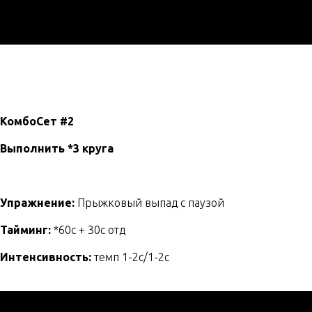
КомбоСет #2
Выполнить *3 круга
Упражнение:
Прыжковый выпад с паузой
Тайминг:
*60с + 30с отд
Интенсивность:
темп 1-2с/1-2с