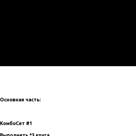
Основная часть:
КомбоСет #1
Выполнить *3 круга