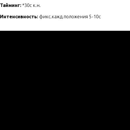
Тайминг:
*30с к.н.
Интенсивность:
фикс.кажд.положения 5-10с