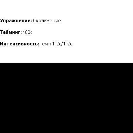
Упражнение:
Скольжение
Тайминг:
*60с
Интенсивность:
темп 1-2с/1-2с