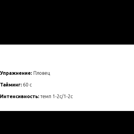
Упражнение:
Пловец
Тайминг:
60 с
Интенсивность:
темп 1-2с/1-2с