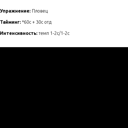
Упражнение:
Пловец
Тайминг:
*60с + 30с отд
Интенсивность:
темп 1-2с/1-2с