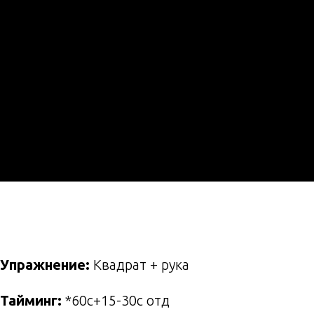
Упражнение:
Квадрат + рука
Тайминг:
*60с+15-30с отд