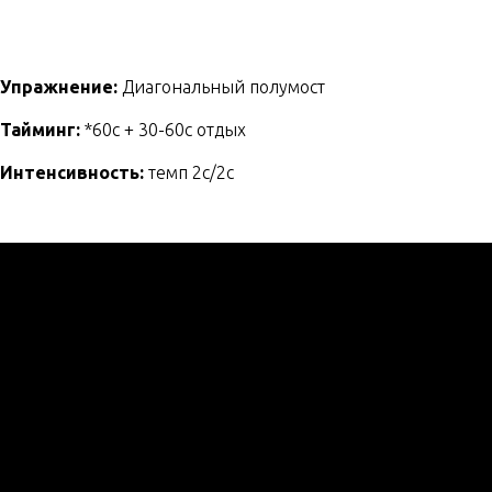
Упражнение:
Диагональный полумост
Тайминг:
*60с + 30-60с отдых
Интенсивность:
темп 2с/2с