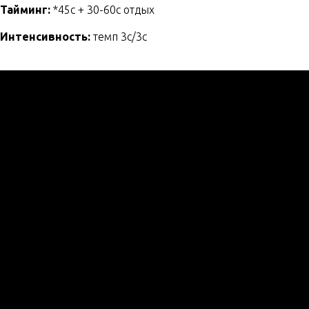
Тайминг:
*45с + 30-60с отдых
Интенсивность:
темп 3с/3с