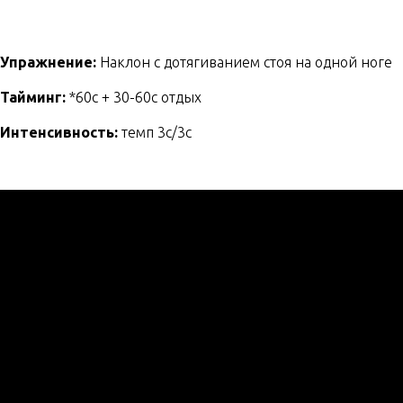
Упражнение:
Наклон с дотягиванием стоя на одной ноге
Тайминг:
*60с + 30-60с отдых
Интенсивность:
темп 3с/3с