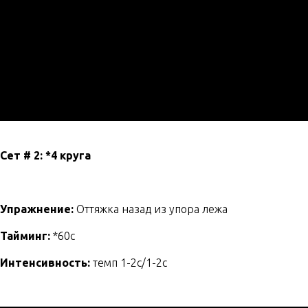
Сет # 2: *4 круга
Упражнение:
Оттяжка назад из упора лежа
Тайминг:
*60с
Интенсивность:
темп 1-2с/1-2с