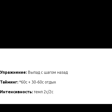
Упражнение:
Выпад с шагом назад
Тайминг:
*60с + 30-60с отдых
Интенсивность:
темп 2с/2с