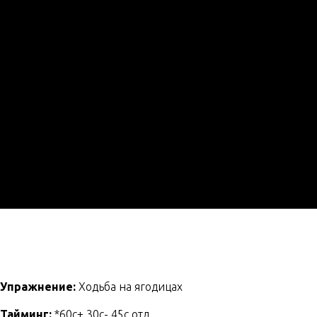
Упражнение:
Ходьба на ягодицах
Тайминг:
*60с+ 30с- 45с отд