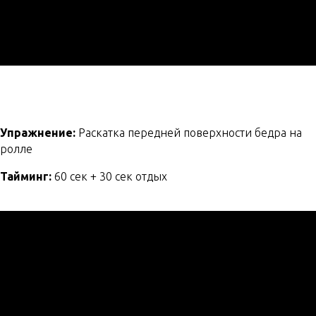
Упражнение:
Раскатка передней поверхности бедра на
ролле
Тайминг:
60 сек + 30 сек отдых