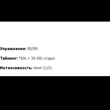
Упражнение:
90/90
Тайминг:
*60с + 30-60с отдых
Интенсивность:
темп 2с/2с