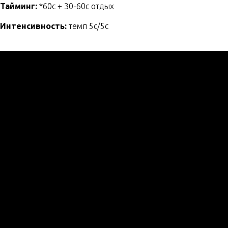
Тайминг:
*60с + 30-60с отдых
Интенсивность:
темп 5c/5c